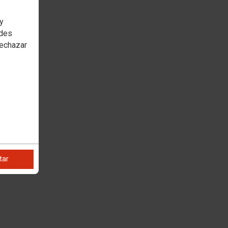
 y
edes
rechazar
tar