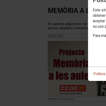
MEMÒRIA A LES A
Este sit
obtener
aceptar 
En aquesta pàgina tens tot el material 
su uso 
anirem ampliant i complementant
Para má
06/03/2025.
Política
Memòria a les aules