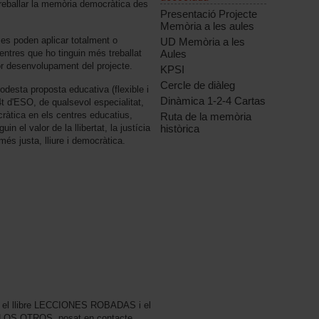
treballar la memòria democràtica des
Presentació Projecte
Memòria a les aules
es poden aplicar totalment o
UD Memòria a les
entres que ho tinguin més treballat
Aules
r desenvolupament del projecte.
KPSI
Cercle de diàleg
desta proposta educativa (flexible i
Dinàmica 1-2-4 Cartas
 4t d'ESO, de qualsevol especialitat,
cràtica en els centres educatius,
Ruta de la memòria
n el valor de la llibertat, la justícia
històrica
més justa, lliure i democràtica.
na el llibre LECCIONES ROBADAS i el
E LOS OTROS, posat en contacte