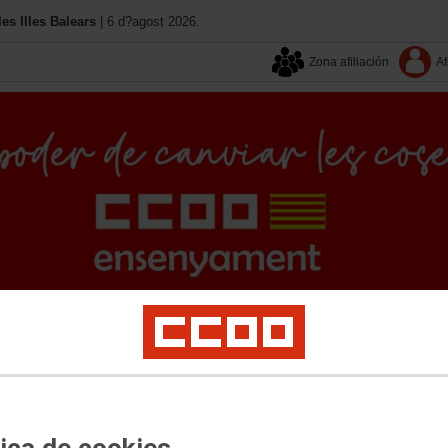
s Illes Balears
| 6 d?agost 2026.
Zona afiliación
Af
Adreces
Notes Prems
Qui som?
Revista TE
versitat
Menors
Diversitat funcional
Formació
Igualtat
Política Social
Joven
tica de cookies