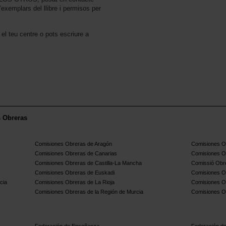
emplars del llibre i permisos per
l teu centre o pots escriure a
s Obreras
Comisiones Obreras de Aragón
Comisiones Ob
Comisiones Obreras de Canarias
Comisiones O
Comisiones Obreras de Castilla-La Mancha
Comissió Obre
Comisiones Obreras de Euskadi
Comisiones O
cia
Comisiones Obreras de La Rioja
Comisiones O
Comisiones Obreras de la Región de Murcia
Comisiones O
Federación de Enseñanza
Federación de