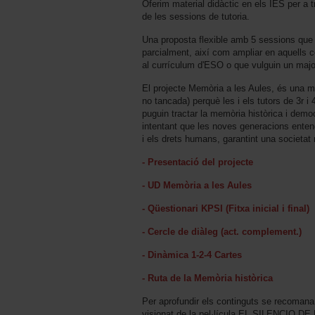
Oferim material didàctic en els IES per a 
de les sessions de tutoria.
Una proposta flexible amb 5 sessions que 
parcialment, així com ampliar en aquells c
al currículum d'ESO o que vulguin un majo
El projecte Memòria a les Aules, és una mo
no tancada) perquè les i els tutors de 3r i
puguin tractar la memòria històrica i demo
intentant que les noves generacions entengui
i els drets humans, garantint una societat 
- Presentació del projecte
- UD Memòria a les Aules
- Qüestionari KPSI (Fitxa inicial i final)
- Cercle de diàleg (act. complement.)
- Dinàmica 1-2-4 Cartes
- Ruta de la Memòria històrica
Per aprofundir els continguts se recoma
visionat de la pel·lícula EL SILENCIO D