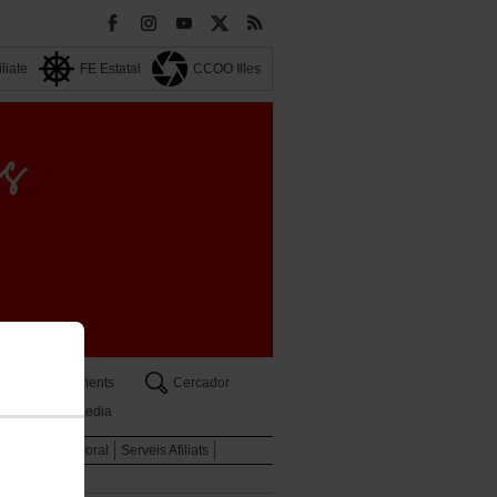
iliate
FE Estatal
CCOO Illes
a
Documents
Cercador
Multimedia
tut
Salut Laboral
Serveis Afiliats