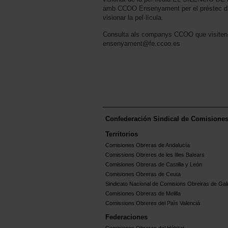
amb CCOO Ensenyament per el préstec d’ex
visionar la pel·lícula.
Consulta als companys CCOO que visiten e
ensenyament@fe.ccoo.es
Confederación Sindical de Comisione
Territorios
Comisiones Obreras de Andalucía
Comissions Obreres de les Illes Balears
Comisiones Obreras de Castilla y León
Comisiones Obreras de Ceuta
Sindicato Nacional de Comisions Obreiras de Gali
Comisiones Obreras de Melilla
Comissions Obreres del Paìs Valenciá
Federaciones
Comisiones Obreras del Hábitat