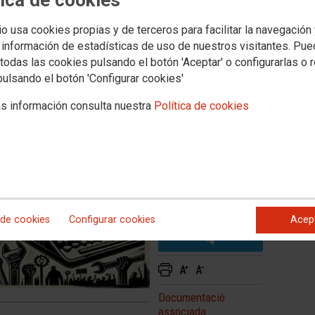
ULES
io usa cookies propias y de terceros para facilitar la navegación
 información de estadísticas de uso de nuestros visitantes. Pu
todas las cookies pulsando el botón 'Aceptar' o configurarlas o 
per la
Unitat Didàctica Memoria a les Aules
, material que
pulsando el botón 'Configurar cookies'
s información consulta nuestra
Política de cookies
 de cookies
Configurar cookies
Acep
Documentació
associada