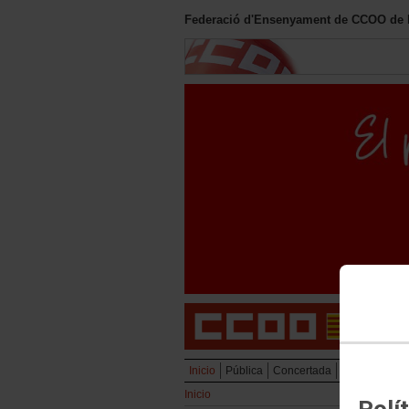
Federació d'Ensenyament de CCOO de le
Inicio
Pública
Concertada
Privada
Uni
Inicio
Polí