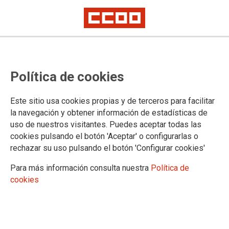
DOCUMENTS
Política de cookies
Publicaciones FECCOO IB
Pública
Este sitio usa cookies propias y de terceros para facilitar
Concertada
la navegación y obtener información de estadísticas de
Privada
uso de nuestros visitantes. Puedes aceptar todas las
Universitat
cookies pulsando el botón 'Aceptar' o configurarlas o
Menors
rechazar su uso pulsando el botón 'Configurar cookies'
Discapacitats
Formació
Para más información consulta nuestra
Política de
Igualtat
cookies
Joventut
Salut Laboral
Revista Apunts
Otros Documents