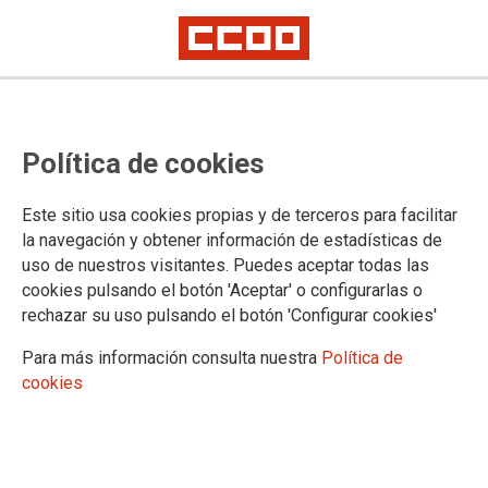
CCOO afirma que la LOSU és poc
Política de cookies
ambiciosa, minva l'autonomia i no
aposta per resoldre el
Este sitio usa cookies propias y de terceros para facilitar
finançament deficitari de les
la navegación y obtener información de estadísticas de
uso de nuestros visitantes. Puedes aceptar todas las
universitats públiques
cookies pulsando el botón 'Aceptar' o configurarlas o
rechazar su uso pulsando el botón 'Configurar cookies'
El sindicat assegura que la Llei orgànica del Sistema
Para más información consulta nuestra
Política de
Universitari (LOSU) –que s'ha votat avui en el Congrés i que
cookies
previsiblement entrarà en vigor en els pròxims dies– no
respon a les necessitats de les institucions d'educació
superior ni afavoreix al personal.
16/03/2023.