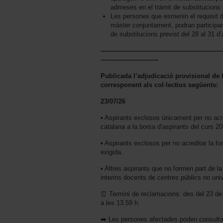
admeses en el tràmit de substitucions pr
Les persones que esmenin el requisit de
màster conjuntament, podran participar
de substitucions previst del 28 al 31 d’
-------------------------------------------------------------
-----------------------------
Publicada l’adjudicació provisional de f
corresponent als col·lectius següents:
23/07/26
▪️ Aspirants exclosos únicament per no ac
catalana a la borsa d’aspirants del curs 2
▪️ Aspirants exclosos per no acreditar la f
exigida.
▪️ Altres aspirants que no formen part de l
interins docents de centres públics no unive
⏰ Termini de reclamacions: des del 23 de jul
a les 13.59 h.
➡️ Les persones afectades poden consultar 