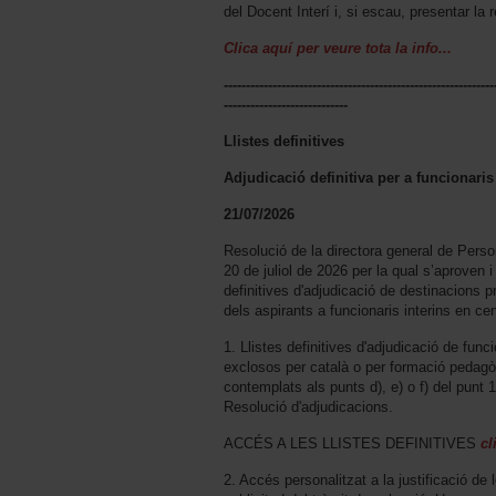
del Docent Interí i, si escau, presentar la 
Clica aquí per veure tota la info...
-------------------------------------------------------------
----------------------------
Llistes definitives
Adjudicació definitiva per a funcionaris
21/07/2026
Resolució de la directora general de Pers
20 de juliol de 2026 per la qual s’aproven i
definitives d'adjudicació de destinacions p
dels aspirants a funcionaris interins en cen
1. Llistes definitives d'adjudicació de fun
exclosos per català o per formació pedagòg
contemplats als punts d), e) o f) del punt 
Resolució d'adjudicacions.
ACCÉS A LES LLISTES DEFINITIVES
cl
2. Accés personalitzat a la justificació de