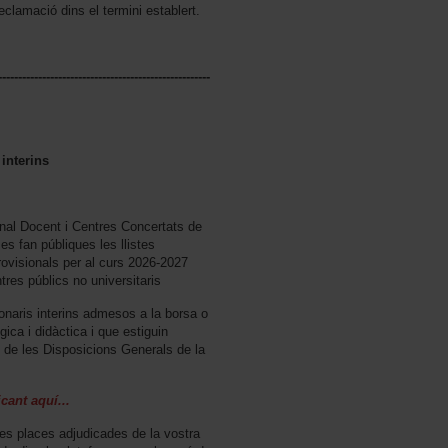
reclamació dins el termini establert.
-----------------------------------------------------
 interins
onal Docent i Centres Concertats de
 es fan públiques les llistes
rovisionals per al curs 2026-2027
tres públics no universitaris
cionaris interins admesos a la borsa o
ica i didàctica i que estiguin
1 de les Disposicions Generals de la
icant aquí...
 les places adjudicades de la vostra