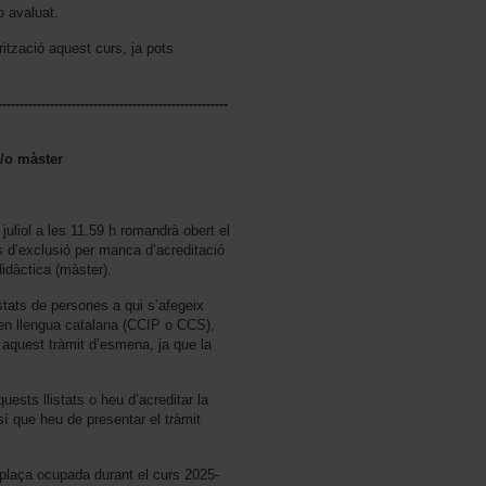
o avaluat.
rització aquest curs, ja pots
-----------------------------------------------------
i/o màster
 juliol a les 11.59 h romandrà obert el
 d’exclusió per manca d’acreditació
didàctica (màster).
istats de persones a qui s’afegeix
 en llengua catalana (CCIP o CCS),
aquest tràmit d’esmena, ja que la
uests llistats o heu d’acreditar la
sí que heu de presentar el tràmit
plaça ocupada durant el curs 2025-