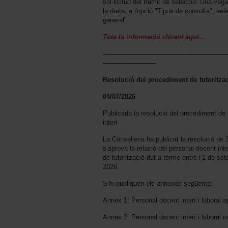
sol·licitud del tràmit de selecció: Una veg
la dreta, a l'opció "Tipus de consulta", se
general".
Tota la informació clicant aquí...
-------------------------------------------------------------
--------------------------
Resolució del procediment de tutoritza
04/07/2026
Publicada la resolució del procediment de 
interí
La Conselleria ha publicat la resolució de 
s’aprova la relació del personal docent inte
de tutorització dut a terme entre l’1 de se
2026.
S’hi publiquen els annexos següents:
Annex 1: Personal docent interí i laboral a
Annex 2: Personal docent interí i laboral n