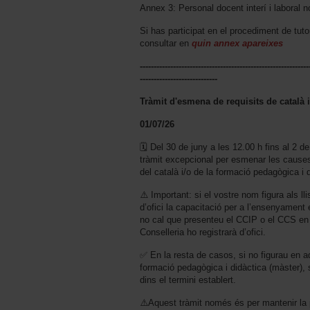
Annex 3: Personal docent interí i laboral n
Si has participat en el procediment de tuto
consultar en
quin annex apareixes
-------------------------------------------------------------
----------------------------
Tràmit d'esmena de requisits de català 
01/07/26
🗓️ Del 30 de juny a les 12.00 h fins al 2 de
tràmit excepcional per esmenar les causes
del català i/o de la formació pedagògica i 
⚠️ Important: si el vostre nom figura als ll
d’ofici la capacitació per a l’ensenyament
no cal que presenteu el CCIP o el CCS en 
Conselleria ho registrarà d’ofici.
✅ En la resta de casos, si no figurau en aq
formació pedagògica i didàctica (màster), 
dins el termini establert.
⚠️Aquest tràmit només és per mantenir la 