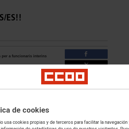
S/ES!!
 per a funcionaris interins
 de juliol a les 09.59 h
el Portal del Docent Interí, dins la
tica de cookies
presa de possessió provisional
0.00 h.
io usa cookies propias y de terceros para facilitar la navegación
-----------------------------------------------------
 información de estadísticas de uso de nuestros visitantes. Pu