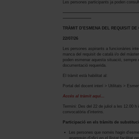
Les persones participants ja poden consult
-------------------------------------------------------------
-----------------------
TRÀMIT D’ESMENA DEL REQUISIT DE 
22/07/26
Les persones aspirants a funcionàries inte
manca del requisit de català i/o del màster
poden esmenar aquesta situació, sempre que
documentació requerida.
El tràmit està habilitat al:
Portal del docent interí > Utilitats > Esm
Accés al tràmit aquí...
Termini: Des del 22 de juliol a les 12.00 h 
convocatòria d’interins.
Participació en els tràmits de substituc
Les persones que només hagin d’esmenar
apareguin d’ofici en el llistat facilitat 