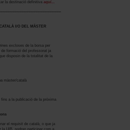
ar la destinació definitiva
aquí...
-----------------------------------------------------
CATALÀ I/O DEL MÀSTER
rines excloses de la borsa per
 de formació del professorat ja
 disposin de la totalitat de la
ena màster/català
i fins a la publicació de la pròxima
ions
 el requisit de català, o que ja
per la UIB, podran participar com a