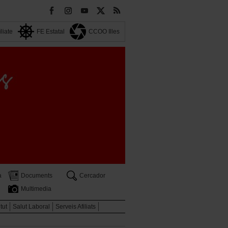
iliate
FE Estatal
CCOO Illes
a
Documents
Cercador
Multimedia
tut
Salut Laboral
Serveis Afiliats