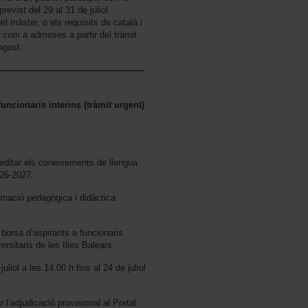
evist del 29 al 31 de juliol.
l màster, o els requisits de català i
 com a admeses a partir del tràmit
agost.
-----------------------------------------------------
uncionaris interins (tràmit urgent)
reditar els coneixements de llengua
026-2027.
ormació pedagògica i didàctica
a borsa d’aspirants a funcionaris
rsitaris de les Illes Balears.
iol a les 14.00 h fins al 24 de juliol
l’adjudicació provisional al Portal