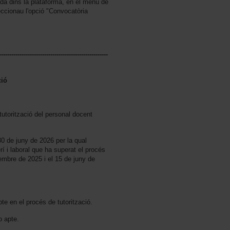
ada dins la plataforma, en el menú de
leccionau l'opció "Convocatòria
-----------------------------------------------------
ció
tutorització del personal docent
30 de juny de 2026 per la qual
rí i laboral que ha superat el procés
tembre de 2025 i el 15 de juny de
pte en el procés de tutorització.
o apte.