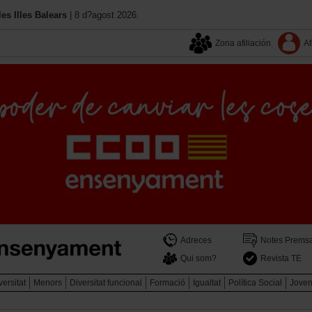
s Illes Balears
| 8 d?agost 2026.
Zona afiliación
Af
Adreces
Notes Prems
Qui som?
Revista TE
versitat
Menors
Diversitat funcional
Formació
Igualtat
Política Social
Joven