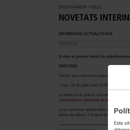
ENSENYAMENT PÚBLIC
NOVETATS INTERIN
INFORMACIÓ ACTUALITZADA
04/07/2026.
S’obre el primer tràmit de substitucions
29/07/2026
Termini per seleccionar places:
* Inici: 29 de juliol a les 13.00 h* Final: 31
La selecció de places s’ha de fer a través d
convocatòria setmanal de places...
Polí
⚠️Les persones adjudicades han de fer la 
abans de dilluns 3 d’agost de 2026 a les 1
Este sit
-------------------------------------------------------------
obtener
-------------------------------