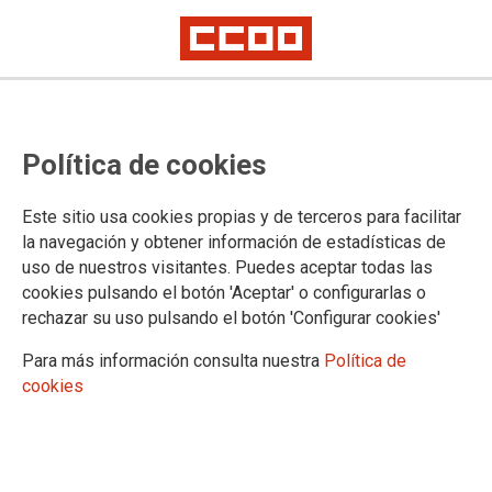
ENSENYAMENT PÚBLIC I CONCERTAT
Instruccions Horàries
Política de cookies
Curs 2026-2027
Este sitio usa cookies propias y de terceros para facilitar
la navegación y obtener información de estadísticas de
15/06/2026.
uso de nuestros visitantes. Puedes aceptar todas las
cookies pulsando el botón 'Aceptar' o configurarlas o
Publicades les Instruccions Horàries per al curs 2026-2027.
rechazar su uso pulsando el botón 'Configurar cookies'
El document inclou les modificacions relatives a:
Para más información consulta nuestra
Política de
Horari general dels centres
cookies
Horari de l’alumnat
Horari del professorat dels centres sostinguts amb fons públics
També s’hi poden trobar: