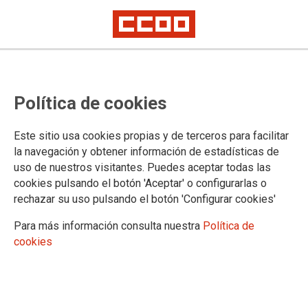
CCOO demana seny al PP
Política de cookies
L’educació i la llengua no es poden modificar per la porta de
Este sitio usa cookies propias y de terceros para facilitar
darrere
la navegación y obtener información de estadísticas de
15/05/2026.
uso de nuestros visitantes. Puedes aceptar todas las
cookies pulsando el botón 'Aceptar' o configurarlas o
Des de CCOO Ensenyament volem expressar la nostra
rechazar su uso pulsando el botón 'Configurar cookies'
preocupació davant les esmenes de VOX sobre educació i llengua
catalana, que ja han estat introduïdes amb el vot favorable del PP
Para más información consulta nuestra
Política de
dins una llei que havia de tractar sobre projectes estratègics i
cookies
transformació econòmica de les Illes Balears.
Aquestes esmenes no parlen d’economia. Parlen d’educació. I
afecten qüestions tan sensibles com el requisit de català per al
professorat i l’avaluació de la llengua catalana per a determinat