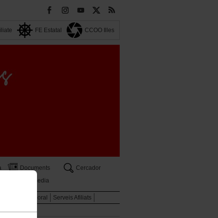
iliate
FE Estatal
CCOO Illes
a
Documents
Cercador
Multimedia
tut
Salut Laboral
Serveis Afiliats