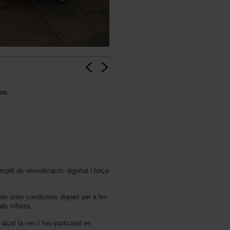
rou
plit de reivindicació, dignitat i força
reix unes condicions dignes per a les
als infants.
lçat la veu i heu participat en