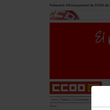
Federació d'Ensenyament de CCOO de le
Inicio
Pública
Concertada
Privada
Uni
Inicio