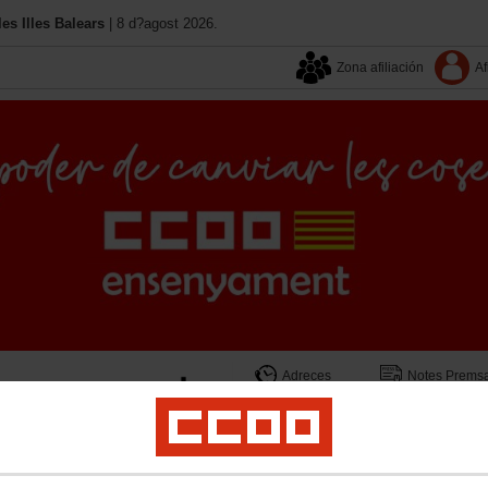
s Illes Balears
| 8 d?agost 2026.
Zona afiliación
Af
Adreces
Notes Prems
Qui som?
Revista TE
versitat
Menors
Diversitat funcional
Formació
Igualtat
Política Social
Joven