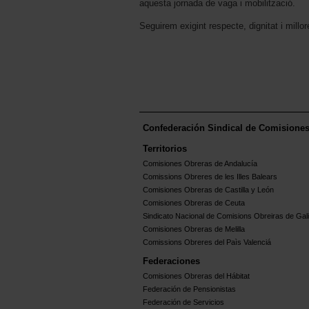
aquesta jornada de vaga i mobilització.
Seguirem exigint respecte, dignitat i millor
Confederación Sindical de Comisione
Territorios
Comisiones Obreras de Andalucía
Comissions Obreres de les Illes Balears
Comisiones Obreras de Castilla y León
Comisiones Obreras de Ceuta
Sindicato Nacional de Comisions Obreiras de Gali
Comisiones Obreras de Melilla
Comissions Obreres del Paìs Valenciá
Federaciones
Comisiones Obreras del Hábitat
Federación de Pensionistas
Federación de Servicios