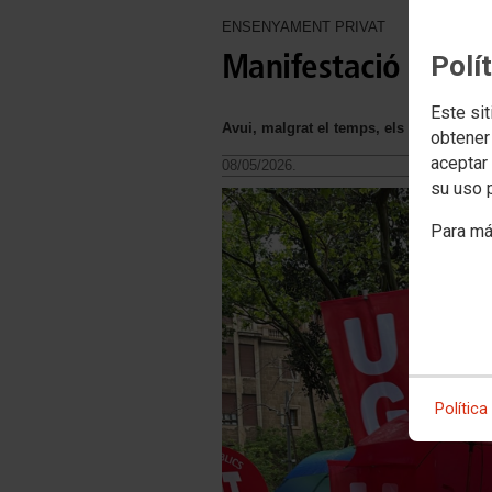
ENSENYAMENT PRIVAT
Manifestació 0-3
Polí
Este sit
Avui, malgrat el temps, els carrers s’han
obtener
aceptar 
08/05/2026.
su uso 
Para má
Política