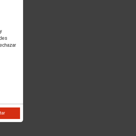
 y
edes
rechazar
tar