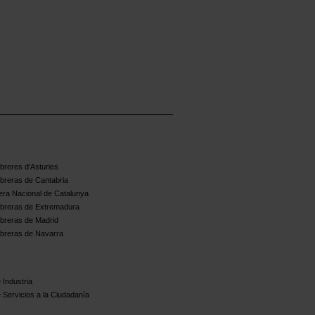
reres d'Asturies
breras de Cantabria
ra Nacional de Catalunya
breras de Extremadura
breras de Madrid
breras de Navarra
 Industria
 Servicios a la Ciudadanía