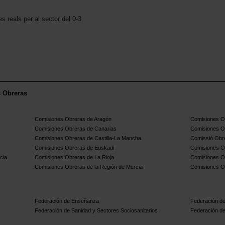
es reals per al sector del 0-3
s Obreras
Comisiones Obreras de Aragón
Comisiones Ob
Comisiones Obreras de Canarias
Comisiones O
Comisiones Obreras de Castilla-La Mancha
Comissió Obre
Comisiones Obreras de Euskadi
Comisiones O
cia
Comisiones Obreras de La Rioja
Comisiones O
Comisiones Obreras de la Región de Murcia
Comisiones O
Federación de Enseñanza
Federación de
Federación de Sanidad y Sectores Sociosanitarios
Federación de