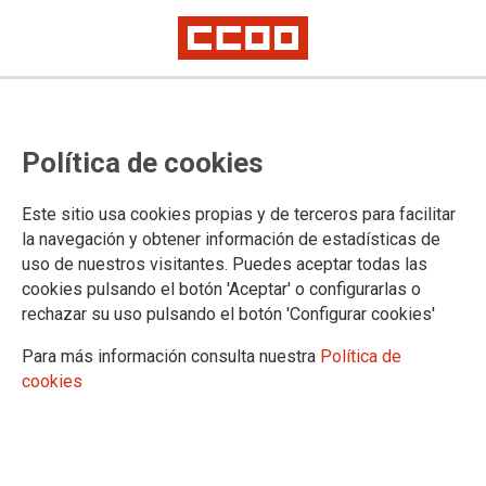
Declaració de la renta
Política de cookies
31/03/2026.
Este sitio usa cookies propias y de terceros para facilitar
la navegación y obtener información de estadísticas de
ACLARIMENT SOBRE LA DECLARACIÓ DE LA RENDA
uso de nuestros visitantes. Puedes aceptar todas las
cookies pulsando el botón 'Aceptar' o configurarlas o
En relació amb la campanya de la renda d’enguany, molts ens heu
rechazar su uso pulsando el botón 'Configurar cookies'
demanat dubtes arran del cobrament dels endarreriments
corresponents al 2'9% des de 2021 a 2025.
Para más información consulta nuestra
Política de
Vos explicam què heu de fer:
cookies
La declaració de 2025 (campanya actual) s’ha de fer com sempre.
Però a les dades fiscals (esborrany), veureu que aquests
endarreriments no s’imputen a 2025, sinó que corresponen a l’any 2024.