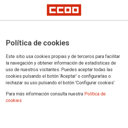
CCOO exigim una rectificació
Política de cookies
immediata de la conselleria: els
dies de lliure disposició són un
Este sitio usa cookies propias y de terceros para facilitar
dret reconegut que s'han d'aplicar
la navegación y obtener información de estadísticas de
uso de nuestros visitantes. Puedes aceptar todas las
el pròxim curs.
cookies pulsando el botón 'Aceptar' o configurarlas o
rechazar su uso pulsando el botón 'Configurar cookies'
La Federació d’Ensenyament de CCOO de les Illes Balears
Para más información consulta nuestra
Política de
denuncia la no aplicació de la Resolució presentada a la
cookies
Mesa Sectorial d'Educació: l'Administració ha eliminat els dos
dies lectius i el sindicat reclama la seva incorporació
innegociable per al curs 2026-2027.
08/06/2026.