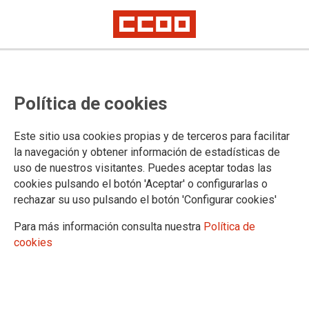
Obert el termini de canvi ordinari
Política de cookies
d’entitat sanitària
Este sitio usa cookies propias y de terceros para facilitar
MUFACE
la navegación y obtener información de estadísticas de
uso de nuestros visitantes. Puedes aceptar todas las
01/06/2026.
cookies pulsando el botón 'Aceptar' o configurarlas o
rechazar su uso pulsando el botón 'Configurar cookies'
Durant tot el mes de juny es poden sol·licitar:
Para más información consulta nuestra
Política de
Canvis entre entitats concertades (ASISA i ADESLAS)
El pas d’entitat concertada al Sistema Públic de Salut (INSS/IB-Salut) o
cookies
a l’inrevés.
Si voleu continuar amb la mateixa entitat sanitària, no heu de fer
cap tràmit.