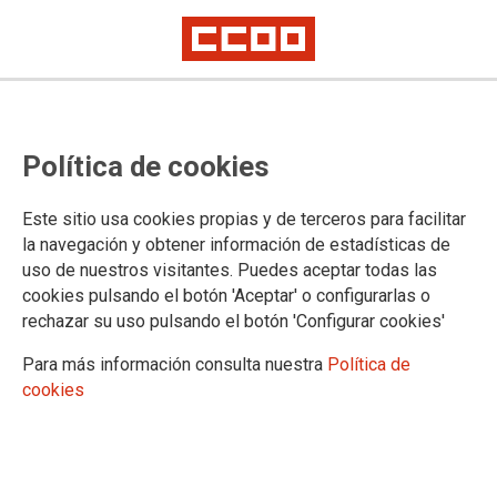
FORMACIÓ
CURS: Com actuar davant
Política de cookies
situacions de vulnerabilitat social i
emocional a l’aula.
Este sitio usa cookies propias y de terceros para facilitar
la navegación y obtener información de estadísticas de
uso de nuestros visitantes. Puedes aceptar todas las
Curs homologat per la Conselleria d'Educació i Universitats
cookies pulsando el botón 'Aceptar' o configurarlas o
de les Illes Balears
rechazar su uso pulsando el botón 'Configurar cookies'
25/05/2026.
Para más información consulta nuestra
Política de
cookies
FORMADORA: Dolors Lafarga
Clica aquí per inscriure't...
DESTINAT A: ESO