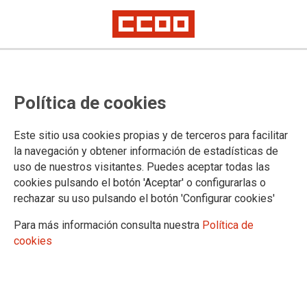
Homo Tecnologicus: Propietaris de
Política de cookies
l’eina o esclaus de l’algorisme?
Este sitio usa cookies propias y de terceros para facilitar
la navegación y obtener información de estadísticas de
22/05/2026.
uso de nuestros visitantes. Puedes aceptar todas las
cookies pulsando el botón 'Aceptar' o configurarlas o
A mitjans març, des de la Federació
rechazar su uso pulsando el botón 'Configurar cookies'
d'Ensenyament de CCOO en
col·laboració amb la Federació de
Para más información consulta nuestra
Política de
Moviments de Renovació
cookies
Pedagògica i Ecologistes en Acció,
vàrem celebrar el Congrés
“tecnologia i Educació: una visió
Ètic-Crítica” amb ponents d’altíssim
nivell. Aquest congrés no va ser per
Homo tecnologicus